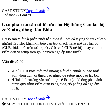
của xưởng quá đơn sơ.
CASE STUDY
Đọc đề xuất
Thể thao & Giải trí
Giải pháp tài sản số tối ưu cho Hệ thống Câu lạc bộ
& Xưởng đóng Bàn Bida
Cơ sở sản xuất và phân phối bàn bida lâu đời có tay nghề cơ khí cao
nhưng gặp khó khăn khi tiếp cận tệp khách hàng mở câu lạc bộ
(CLB) bida mới trên toàn quốc. Các chủ CLB trẻ hiện nay chỉ tìm
kiếm đơn vị setup trọn gói chuyên nghiệp trực tuyến.
Vấn đề cốt lõi:
•
Chủ CLB bida mới mở không biết cần chuẩn bị bao nhiêu
vốn, diện tích tối thiểu bao nhiêu để setup một câu lạc bộ.
•
Hình ảnh xưởng sản xuất thực tế lộn xộn, không phản ánh
được quy trình kiểm định băng bida, độ phẳng đá nghiêm
ngặt.
CASE STUDY
Đọc đề xuất
🛠️ MAY ĐO THEO TỪNG LĨNH VỰC CHUYÊN SỰ