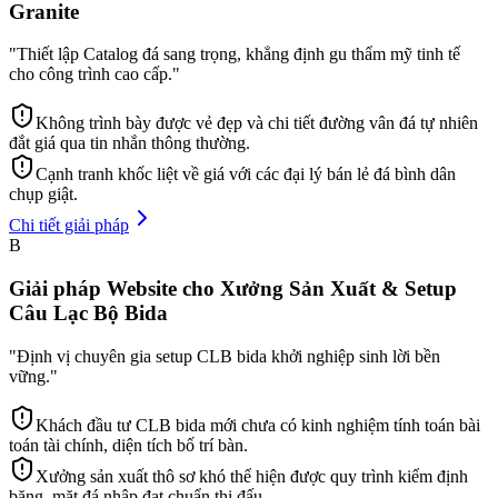
Granite
"
Thiết lập Catalog đá sang trọng, khẳng định gu thẩm mỹ tinh tế
cho công trình cao cấp.
"
Không trình bày được vẻ đẹp và chi tiết đường vân đá tự nhiên
đắt giá qua tin nhắn thông thường.
Cạnh tranh khốc liệt về giá với các đại lý bán lẻ đá bình dân
chụp giật.
Chi tiết giải pháp
B
Giải pháp Website cho Xưởng Sản Xuất & Setup
Câu Lạc Bộ Bida
"
Định vị chuyên gia setup CLB bida khởi nghiệp sinh lời bền
vững.
"
Khách đầu tư CLB bida mới chưa có kinh nghiệm tính toán bài
toán tài chính, diện tích bố trí bàn.
Xưởng sản xuất thô sơ khó thể hiện được quy trình kiểm định
băng, mặt đá nhập đạt chuẩn thi đấu.