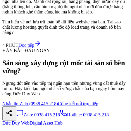
ngôi nhà lên đó. Mảnh đất rộng rãi, bằng phẳng, điện nước đầy đủ
(băng thông lớn, cấu hình mạnh) thì ngôi nhà mới đón được hàng
nghìn khách ghé thăm cùng lúc mà không bị sập.
Tìm hiểu về nơi lưu trữ toàn bộ dữ liệu website của bạn. Tại sao
chất lượng hosting quyết định tốc độ load trang và doanh số bán
hàng?
4 PHÚT
Đọc tiếp
HÃY BẮT ĐẦU NGAY
Sẵn sàng xây dựng cột mốc tài sản số bền
vững?
Ngưng đốt tiền vào tiếp thị ngắn hạn trên những vùng đất thuê đầy
rủi ro. Hãy kiến tạo ngôi nhà số vững chắc của bạn ngay hôm nay
cùng Đức Duy Web.
Nhắn tin Zalo (
0938.415.218
)
Cổng kết nối trực tiếp
Zalo:
0938.415.218
Hotline:
0938.415.218
Đức Duy Web
Digital Asset Hub