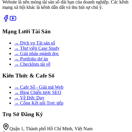
Website là nền móng tài sản số dài hạn của doanh nghiệp. Các kênh
mạng xã hội khác là kênh dẫn dắt và thu hút sự chú ý.
Mạng Lưới Tài Sản
→ Dịch vụ Tài sản số
→ Thư viện Case Study
→ Giải pháp ngành dọc
→ Portfolio dự án
→ Checklists tải về
Kiến Thức & Cafe Số
→ Cafe Số - Giải mã Web
→ Blog Chiến lược SEO
→ Về Đức Duy
→ Cổng Kết nối Trực tiếp
Trụ Sở Đăng Ký
Quận 1, Thành phố Hồ Chí Minh, Việt Nam