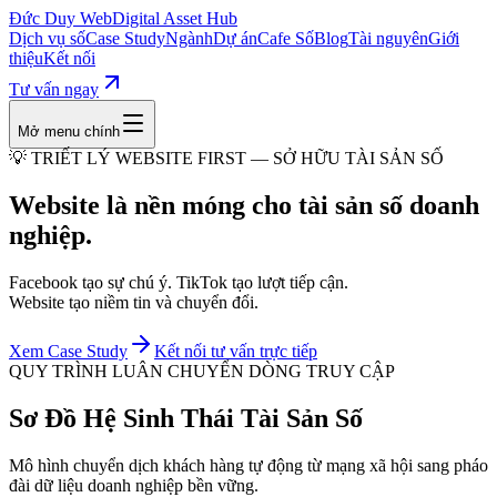
Đức Duy Web
Digital Asset Hub
Dịch vụ số
Case Study
Ngành
Dự án
Cafe Số
Blog
Tài nguyên
Giới
thiệu
Kết nối
Tư vấn ngay
Mở menu chính
💡 TRIẾT LÝ WEBSITE FIRST — SỞ HỮU TÀI SẢN SỐ
Website là
nền móng
cho tài sản số doanh
nghiệp.
Facebook tạo
sự chú ý
. TikTok tạo
lượt tiếp cận
.
Website tạo
niềm tin và chuyển đổi
.
Xem Case Study
Kết nối tư vấn trực tiếp
QUY TRÌNH LUÂN CHUYỂN DÒNG TRUY CẬP
Sơ Đồ Hệ Sinh Thái Tài Sản Số
Mô hình chuyển dịch khách hàng tự động từ mạng xã hội sang pháo
đài dữ liệu doanh nghiệp bền vững.